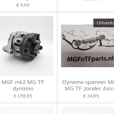
€ 9,95
Uitverk
MGF mk2 MG TF
Dynamo spanner M
dynamo
MG TF zonder Airc
€ 159,95
€ 34,95