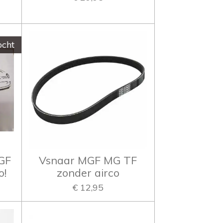
ocht
GF
Vsnaar MGF MG TF
o!
zonder airco
€ 12,95