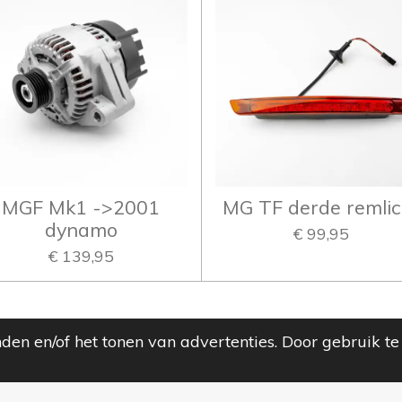
MGF Mk1 ->2001
MG TF derde remlic
dynamo
€ 99,95
€ 139,95
den en/of het tonen van advertenties. Door gebruik te
 MG F and TF!