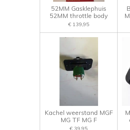
52MM Gasklephuis
B
52MM throttle body
M
€ 139,95
Kachel weerstand MGF
M
MG TF MG F
€ 39,95