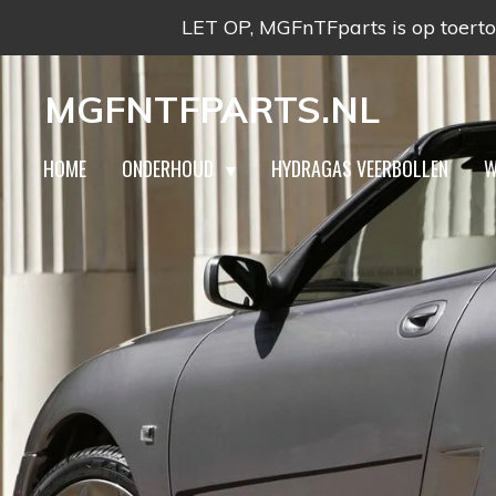
LET OP, MGFnTFparts is op toertoc
Ga
direct
MGFNTFPARTS.NL
naar
de
HOME
ONDERHOUD
HYDRAGAS VEERBOLLEN
W
hoofdinhoud