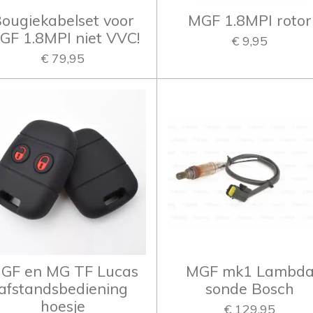
ougiekabelset voor
MGF 1.8MPI rotor
GF 1.8MPI niet VVC!
€ 9,95
€ 79,95
GF en MG TF Lucas
MGF mk1 Lambd
afstandsbediening
sonde Bosch
hoesje
€ 129,95