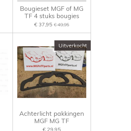
Bougieset MGF of MG
TF 4 stuks bougies
€ 37,95
€ 49,95
Uitverkocht
a
Achterlicht pakkingen
MGF MG TF
€ 29,95