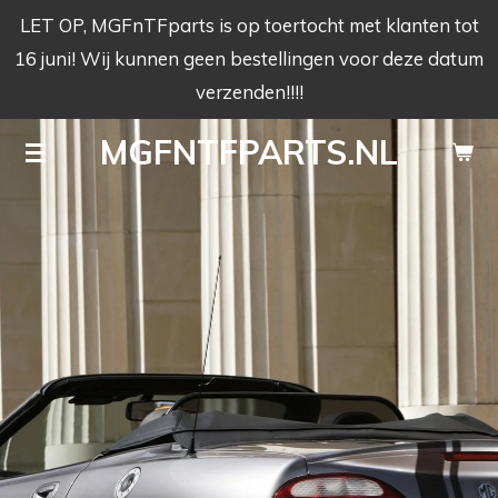
LET OP, MGFnTFparts is op toertocht met klanten tot
Ga
16 juni! Wij kunnen geen bestellingen voor deze datum
direct
verzenden!!!!
naar
de
MGFNTFPARTS.NL
hoofdinhoud