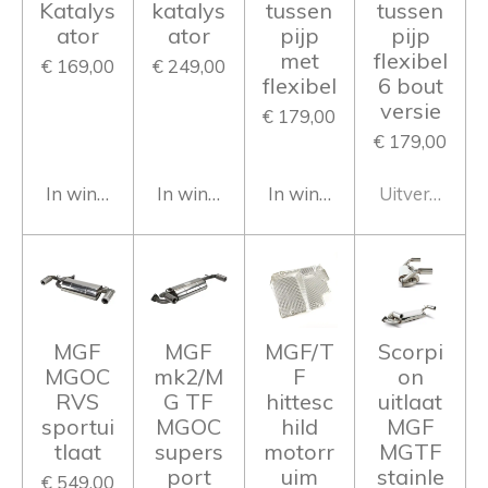
Katalys
katalys
tussen
tussen
ator
ator
pijp
pijp
met
flexibel
€ 169,00
€ 249,00
flexibel
6 bout
versie
€ 179,00
€ 179,00
In winkelwagen
In winkelwagen
In winkelwagen
Uitverkocht
MGF
MGF
MGF/T
Scorpi
MGOC
mk2/M
F
on
RVS
G TF
hittesc
uitlaat
sportui
MGOC
hild
MGF
tlaat
supers
motorr
MGTF
port
uim
stainle
€ 549,00