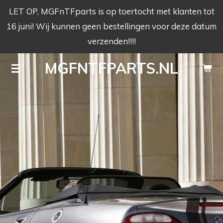
LET OP, MGFnTFparts is op toertocht met klanten tot
Ga
16 juni! Wij kunnen geen bestellingen voor deze datum
direct
verzenden!!!!
naar
de
MGFNTFPARTS.NL
hoofdinhoud