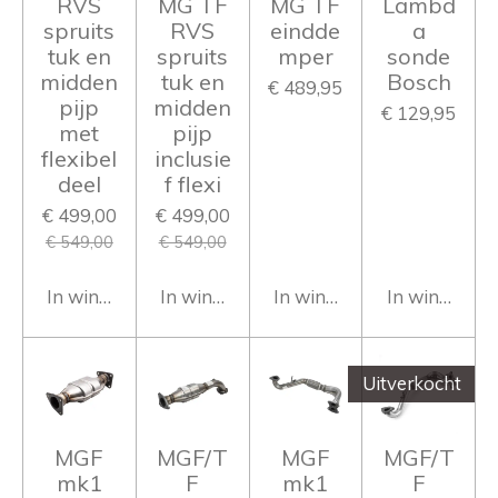
RVS
MG TF
MG TF
Lambd
spruits
RVS
eindde
a
tuk en
spruits
mper
sonde
midden
tuk en
Bosch
€ 489,95
pijp
midden
€ 129,95
met
pijp
flexibel
inclusie
deel
f flexi
€ 499,00
€ 499,00
€ 549,00
€ 549,00
In winkelwagen
In winkelwagen
In winkelwagen
In winkelwa
Uitverkocht
MGF
MGF/T
MGF
MGF/T
mk1
F
mk1
F