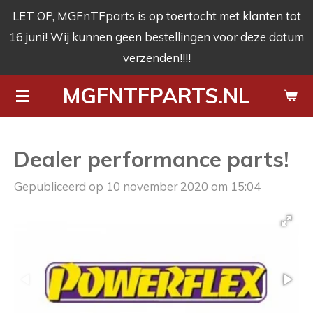
LET OP, MGFnTFparts is op toertocht met klanten tot
Ga
16 juni! Wij kunnen geen bestellingen voor deze datum
direct
verzenden!!!!
naar
de
MGFNTFPARTS.NL
hoofdinhoud
Dealer performance parts!
Gepubliceerd op 10 november 2020 om 15:04