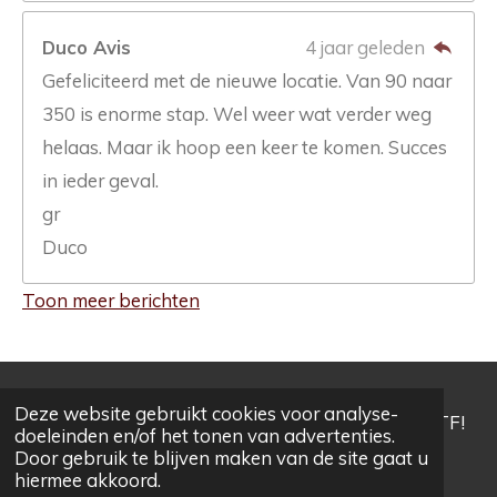
Duco Avis
4 jaar geleden
Gefeliciteerd met de nieuwe locatie. Van 90 naar
350 is enorme stap. Wel weer wat verder weg
helaas. Maar ik hoop een keer te komen. Succes
in ieder geval.
gr
Duco
Toon meer berichten
Deze website gebruikt cookies voor analyse-
© 2020 - 2026 MGFnTFparts We Are MG F and TF!
doeleinden en/of het tonen van advertenties.
Door gebruik te blijven maken van de site gaat u
hiermee akkoord.