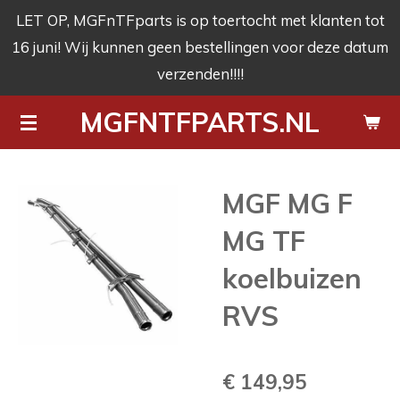
LET OP, MGFnTFparts is op toertocht met klanten tot
Ga
16 juni! Wij kunnen geen bestellingen voor deze datum
direct
verzenden!!!!
naar
de
MGFNTFPARTS.NL
hoofdinhoud
MGF MG F
MG TF
koelbuizen
RVS
€ 149,95