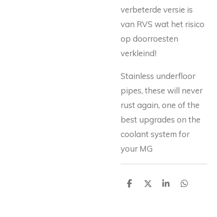
verbeterde versie is
van RVS wat het risico
op doorroesten
verkleind!
Stainless underfloor
pipes, these will never
rust again, one of the
best upgrades on the
coolant system for
your MG
D
D
S
D
e
e
h
e
l
e
a
l
e
l
r
e